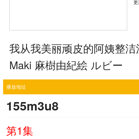
更
我从我美丽顽皮的阿姨整洁漂
Maki 麻樹由紀絵 ルビー
播放地址
155m3u8
第1集